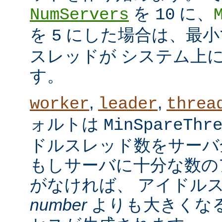
を
に、
NumServers
10
を
にした場合は、最小で
5
スレッドが システム上
す。
,
,
worker
leader
threa
ォルトは
MinSpareThr
ドルスレッド数をサーバ
もしサーバに十分な数の
がなければ、 アイドル
number
よりも大きくなる