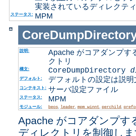
実装されているディレクテ
MPM
ステータス:
CoreDumpDirector
Apache がコアダン
説明:
クトリ
CoreDumpDirectory
d
構文:
デフォルトの設定は説明
デフォルト:
サーバ設定ファイル
コンテキスト:
MPM
ステータス:
モジュール:
,
,
,
,
beos
leader
mpm_winnt
perchild
prefo
Apache がコアダンプ
ディレクトリを制御しま