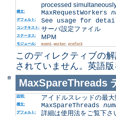
processed simultaneousl
MaxRequestWorkers
n
構文:
See usage for detai
デフォルト:
サーバ設定ファイル
コンテキスト:
MPM
ステータス:
モジュール:
,
,
event
worker
prefork
このディレクティブの解
されていません。英語版
MaxSpareThreads
アイドルスレッドの最大
説明:
MaxSpareThreads
num
構文:
詳細は使用法をご覧下さ
デフォルト: