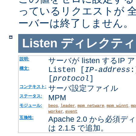
っているリクエストが 
ーバーは終了しません。
Listen
ディレクティ
サーバが listen するI
説明:
Listen [
IP-address
:
構文:
[
protocol
]
サーバ設定ファイル
コンテキスト:
MPM
ステータス:
モジュール:
,
,
,
,
beos
leader
mpm_netware
mpm_winnt
mp
,
worker
event
Apache 2.0 から必
互換性:
は 2.1.5 で追加。