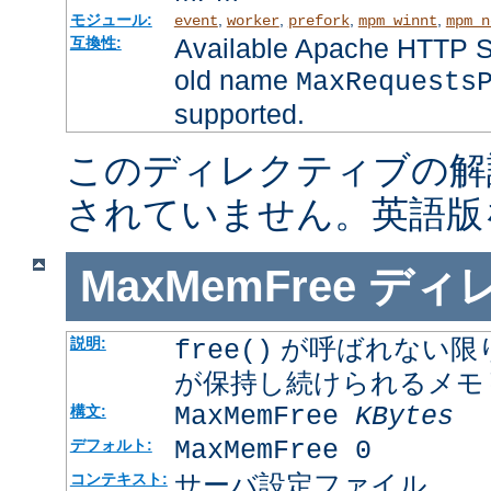
モジュール:
,
,
,
,
event
worker
prefork
mpm_winnt
mpm_n
Available Apache HTTP Se
互換性:
old name
MaxRequests
supported.
このディレクティブの解
されていません。英語版
MaxMemFree
ディ
が呼ばれない限
説明:
free()
が保持し続けられるメモ
MaxMemFree
KBytes
構文:
MaxMemFree 0
デフォルト:
サーバ設定ファイル
コンテキスト: