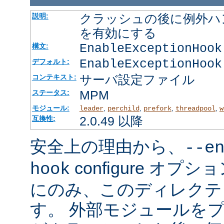
クラッシュの後に例外ハ
説明:
を有効にする
EnableExceptionHook
構文:
EnableExceptionHook
デフォルト:
サーバ設定ファイル
コンテキスト:
MPM
ステータス:
モジュール:
,
,
,
,
leader
perchild
prefork
threadpool
w
2.0.49 以降
互換性:
安全上の理由から、
--e
configure オ
hook
にのみ、このディレクテ
す。 外部モジュールを