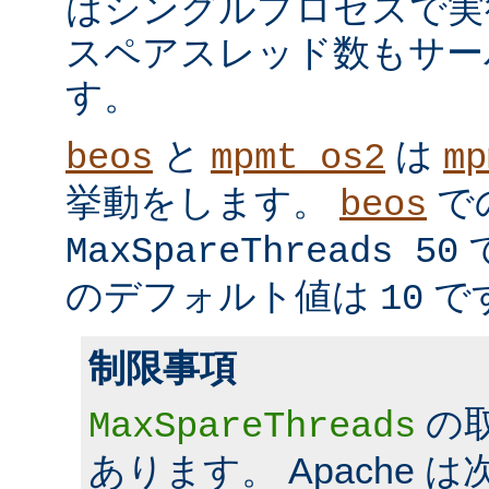
はシングルプロセスで実
スペアスレッド数もサー
す。
と
は
beos
mpmt_os2
mp
挙動をします。
で
beos
MaxSpareThreads 50
のデフォルト値は
で
10
制限事項
の
MaxSpareThreads
あります。 Apache 