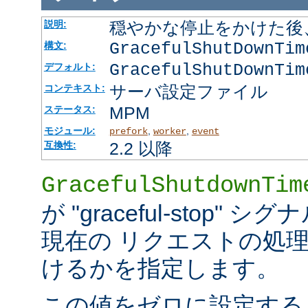
穏やかな停止をかけた後
説明:
GracefulShutDownTi
構文:
GracefulShutDownTim
デフォルト:
サーバ設定ファイル
コンテキスト:
MPM
ステータス:
モジュール:
,
,
prefork
worker
event
2.2 以降
互換性:
GracefulShutdownTim
が "graceful-stop
現在の リクエストの処
けるかを指定します。
この値をゼロに設定する