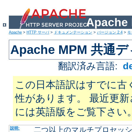
Apach
Apache
>
HTTP サーバ
>
ドキュメンテーション
>
バージョン 2.4
>
モ
Apache MPM 共
翻訳済み言語:
d
この日本語訳はすでに古
性があります。 最近更
には英語版をご覧下さい
二つ以上のマルチプロセッシン
説明: