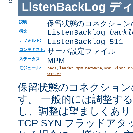
ListenBackLog
デ
保留状態のコネクション
説明:
ListenBacklog
backl
構文:
ListenBacklog 511
デフォルト:
サーバ設定ファイル
コンテキスト:
MPM
ステータス:
モジュール:
,
,
,
,
beos
leader
mpm_netware
mpm_winnt
mp
worker
保留状態のコネクション
す。 一般的には調整す
し、調整は望ましくあり
TCP SYN フラッドア