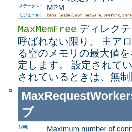
MPM
ステータス:
モジュール:
,
,
,
,
beos
leader
mpm_netware
prefork
thre
ディレクテ
MaxMemFree
呼ばれない限り、 主ア
る空のメモリの最大値を
定します。 設定されて
されているときは、無制
MaxRequestWorker
ブ
Maximum number of connec
説明: