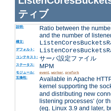
ListenCoresBucket
ティブ
Ratio between the number
説明:
and the number of listene
ListenCoresBuckets
構文:
ListenCoresBucketsR
デフォルト:
サーバ設定ファイル
コンテキスト:
MPM
ステータス:
モジュール:
,
,
event
worker
prefork
Available in Apache HTTP
互換性:
kernel supporting the soc
and distributing new conn
listening processes' (or th
(eg. Linux 3.9 and later, b