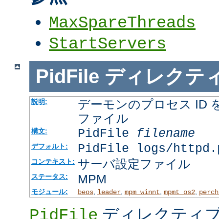
MaxSpareThreads
StartServers
PidFile
ディレクテ
デーモンのプロセス ID
説明:
ファイル
PidFile
filename
構文:
PidFile logs/httpd.
デフォルト:
サーバ設定ファイル
コンテキスト:
MPM
ステータス:
モジュール:
,
,
,
,
beos
leader
mpm_winnt
mpmt_os2
perch
ディレクティブ
PidFile