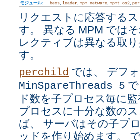
モジュール:
,
,
,
,
beos
leader
mpm_netware
mpmt_os2
per
リクエストに応答するス
す。 異なる MPM では
レクティブは異なる取り
す。
では、 デフ
perchild
で
MinSpareThreads 5
ド数を子プロセス毎に監
プロセスに十分な数のス
ば、 サーバはその子プ
ッドを作り始めます。 