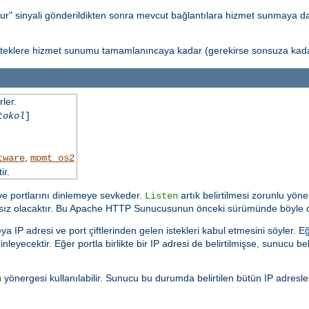
ur" sinyali gönderildikten sonra mevcut bağlantılara hizmet sunmaya 
isteklere hizmet sunumu tamamlanıncaya kadar (gerekirse sonsuza kadar
ler.
tokol
]
,
tware
mpmt_os2
ir.
 ve portlarını dinlemeye sevkeder.
artık belirtilmesi zorunlu yöne
Listen
ısız olacaktır. Bu Apache HTTP Sunucusunun önceki sürümünde böyle d
a IP adresi ve port çiftlerinden gelen istekleri kabul etmesini söyler.
nleyecektir. Eğer portla birlikte bir IP adresi de belirtilmişse, sunucu bel
yönergesi kullanılabilir. Sunucu bu durumda belirtilen bütün IP adresl
n