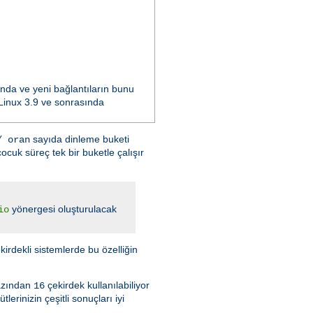
ında ve yeni bağlantıların bunu
n Linux 3.9 ve sonrasında
sayıda dinleme buketi
/ oran
ocuk süreç tek bir buketle çalışır
yönergesi oluşturulacak
io
kirdekli sistemlerde bu özelliğin
azından
çekirdek kullanılabiliyor
16
rinizin çeşitli sonuçları iyi