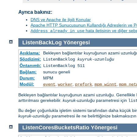
Ayrıca bakınız:
DNS ve Apache ile ilgili Konular
Apache HTTP Sunucusunun Kullandığı Adreslerin ve Po
hata iletisinin ve diğer se
Address already in use
ListenBackLog
Yönergesi
Açıklama:
Bekleyen bağlantılar kuyruğunun azami uzunluğu
Sözdizimi:
ListenBacklog
kuyruk-uzunluğu
Öntanımlı:
ListenBacklog 511
Bağlam:
sunucu geneli
Durum:
MPM
Modül:
,
,
,
,
event
worker
prefork
mpm_winnt
mpm_net
Bekleyen bağlantılar kuyruğunun azami uzunluğu. Genellikle b
arttırılması gerekebilir.
kuyruk-uzunluğu
parametresi için
lis
Bu değer çoğunlukla işletim sistemi tarafından daha küçük bir sa
kuyruk-uzunluğu
parametresi ile ne belirttiğinize bakmaksızı
ListenCoresBucketsRatio
Yönergesi