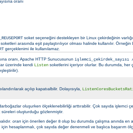
ayısına oranı
soket seçeneğini destekleyen bir Linux çekirdeğinin varlığ
_REUSEPORT
soketleri arasında eşit paylaştırılıyor olması halinde kullanılır. Örneği
gerçeklenimi ile kullanılamaz.
RT
ısına
oran
ı, Apache HTTP Sunucusunun
işlemci_çekirdek_sayısı 
rtlar üzerinde kendi
soketlerini içeriyor olurlar. Bu durumda, her ç
Listen
eştirilir).
ılandırılarak açılıp kapatıalbilir. Dolayısıyla,
ListenCoresBucketsRat
arboğazlar oluşurken ölçeklenebilirliği arttırabilir. Çok sayıda işlemci çe
t süreleri oluşturduğu gözlenmiştir.
malıdır.
oran
için önerilen değer
olup bu durumda çalışma anında en 
8
için hesaplanmalı, çok sayıda değer denenmeli ve başlıca başarım ölçütle