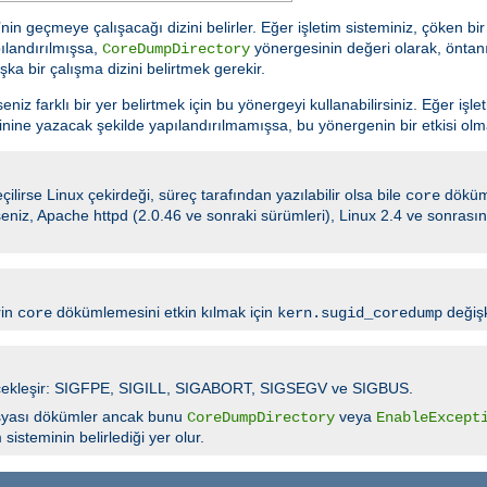
n geçmeye çalışacağı dizini belirler. Eğer işletim sisteminiz, çöken b
ılandırılmışsa,
yönergesinin değeri olarak, öntanı
CoreDumpDirectory
şka bir çalışma dizini belirtmek gerekir.
z farklı bir yer belirtmek için bu yönergeyi kullanabilirsiniz. Eğer işle
nine yazacak şekilde yapılandırılmamışsa, bu yönergenin bir etkisi olm
ilirse Linux çekirdeği, süreç tarafından yazılabilir olsa bile
döküm
core
irseniz, Apache httpd (2.0.46 ve sonraki sürümleri), Linux 2.4 ve sonras
rin
dökümlemesini etkin kılmak için
değişk
core
kern.sugid_coredump
 gerçekleşir: SIGFPE, SIGILL, SIGABORT, SIGSEGV ve SIGBUS.
yası dökümler ancak bunu
veya
CoreDumpDirectory
EnableExcept
isteminin belirlediği yer olur.