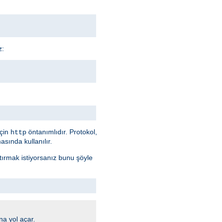
z:
için
öntanımlıdır. Protokol,
http
sında kullanılır.
ştırmak istiyorsanız bunu şöyle
na yol açar.