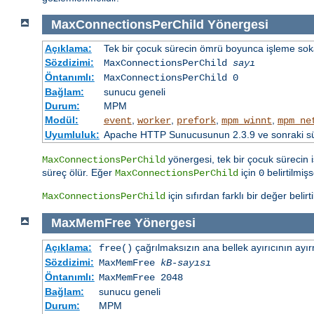
MaxConnectionsPerChild
Yönergesi
Açıklama:
Tek bir çocuk sürecin ömrü boyunca işleme sokabi
Sözdizimi:
MaxConnectionsPerChild
sayı
Öntanımlı:
MaxConnectionsPerChild 0
Bağlam:
sunucu geneli
Durum:
MPM
Modül:
,
,
,
,
event
worker
prefork
mpm_winnt
mpm_ne
Uyumluluk:
Apache HTTP Sunucusunun 2.3.9 ve sonraki sürü
yönergesi, tek bir çocuk sürecin i
MaxConnectionsPerChild
süreç ölür. Eğer
için
belirtilmiş
MaxConnectionsPerChild
0
için sıfırdan farklı bir değer belir
MaxConnectionsPerChild
MaxMemFree
Yönergesi
Açıklama:
çağrılmaksızın ana bellek ayırıcının ayırm
free()
Sözdizimi:
MaxMemFree
kB-sayısı
Öntanımlı:
MaxMemFree 2048
Bağlam:
sunucu geneli
Durum:
MPM