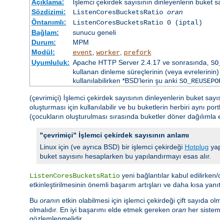
Açıklama:
İşlemci çekirdek sayısının dinleyenlerin buket s
Sözdizimi:
ListenCoresBucketsRatio
oran
Öntanımlı:
ListenCoresBucketsRatio 0 (iptal)
Bağlam:
sunucu geneli
Durum:
MPM
Modül:
,
,
event
worker
prefork
Uyumluluk:
Apache HTTP Server 2.4.17 ve sonrasında,
SO
kullanan dinleme süreçlerinin (veya evrelerinin) 
kullanılabilirken *BSD'lerin şu anki
SO_REUSEPO
(çevrimiçi) İşlemci çekirdek sayısının dinleyenlerin buket say
oluşturması için kullanılabilir ve bu buketlerin herbiri aynı po
(çocukların oluşturulması sırasında buketler döner dağılımla eşl
"çevrimiçi" İşlemci çekirdek sayısının anlamı
Linux için (ve ayrıca BSD) bir işlemci çekirdeği
Hotplug
yap
buket sayısını hesaplarken bu yapılandırmayı esas alır.
yeni bağlantılar kabul edilirken/d
ListenCoresBucketsRatio
etkinleştirilmesinin önemli başarım artışları ve daha kısa yanı
Bu
oran
ın etkin olabilmesi için işlemci çekirdeği çift sayıda ol
olmalıdır. En iyi başarımı elde etmek gereken
oran
her sistem 
gözlemlenmelidir.