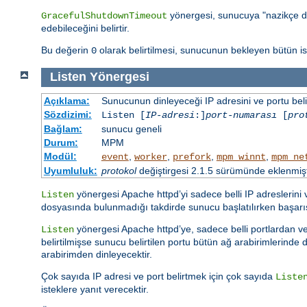
yönergesi, sunucuya "nazikçe d
GracefulShutdownTimeout
edebileceğini belirtir.
Bu değerin
olarak belirtilmesi, sunucunun bekleyen bütün 
0
Listen
Yönergesi
Açıklama:
Sunucunun dinleyeceği IP adresini ve portu belir
Sözdizimi:
Listen [
IP-adresi
:]
port-numarası
[
pro
Bağlam:
sunucu geneli
Durum:
MPM
Modül:
,
,
,
,
event
worker
prefork
mpm_winnt
mpm_ne
Uyumluluk:
protokol
değiştirgesi 2.1.5 sürümünde eklenmişt
yönergesi Apache httpd’yi sadece belli IP adreslerini
Listen
dosyasında bulunmadığı takdirde sunucu başlatılırken başar
yönergesi Apache httpd’ye, sadece belli portlardan vey
Listen
belirtilmişse sunucu belirtilen portu bütün ağ arabirimlerinde di
arabirimden dinleyecektir.
Çok sayıda IP adresi ve port belirtmek için çok sayıda
Liste
isteklere yanıt verecektir.