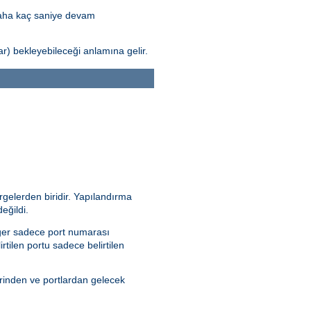
daha kaç saniye devam
) bekleyebileceği anlamına gelir.
rgelerden biridir. Yapılandırma
eğildi.
 Eğer sadece port numarası
irtilen portu sadece belirtilen
erinden ve portlardan gelecek