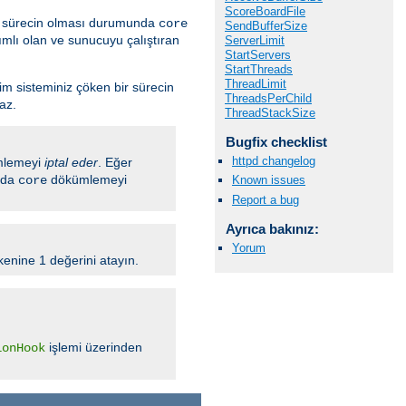
ScoreBoardFile
ir sürecin olması durumunda
core
SendBufferSize
mlı olan ve sunucuyu çalıştıran
ServerLimit
StartServers
StartThreads
ThreadLimit
tim sisteminiz çöken bir sürecin
ThreadsPerChild
az.
ThreadStackSize
Bugfix checklist
httpd changelog
lemeyi
iptal eder
. Eğer
ında
dökümlemeyi
core
Known issues
Report a bug
Ayrıca bakınız:
Yorum
enine 1 değerini atayın.
işlemi üzerinden
ionHook