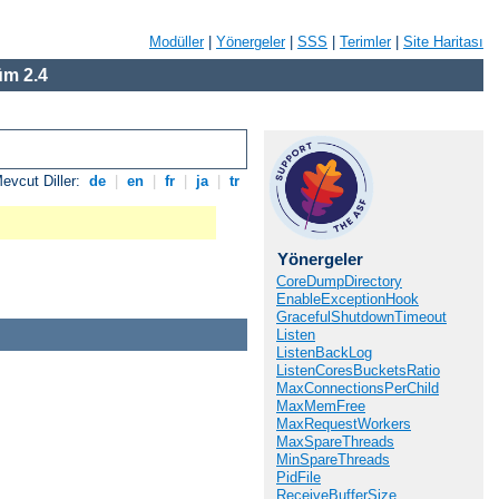
Modüller
|
Yönergeler
|
SSS
|
Terimler
|
Site Haritası
m 2.4
evcut Diller:
de
|
en
|
fr
|
ja
|
tr
Yönergeler
CoreDumpDirectory
EnableExceptionHook
GracefulShutdownTimeout
Listen
ListenBackLog
ListenCoresBucketsRatio
MaxConnectionsPerChild
MaxMemFree
MaxRequestWorkers
MaxSpareThreads
MinSpareThreads
PidFile
ReceiveBufferSize