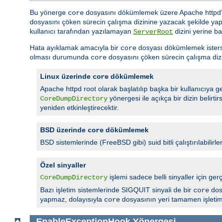
Bu yönerge
dosyasını dökümlemek üzere Apache httpd’ni
core
dosyasını çöken sürecin çalışma dizinine yazacak şekilde yap
kullanıcı tarafından yazılamayan
dizini yerine ba
ServerRoot
Hata ayıklamak amacıyla bir
dosyası dökümlemek isterseni
core
olması durumunda
dosyasını çöken sürecin çalışma dizi
core
Linux üzerinde
dökümlemek
core
Apache httpd root olarak başlatılıp başka bir kullanıcıya geç
yönergesi ile açıkça bir dizin belirt
CoreDumpDirectory
yeniden etkinleştirecektir.
BSD üzerinde
dökümlemek
core
BSD sistemlerinde (FreeBSD gibi) suid bitli çalıştırılabilirle
Özel sinyaller
işlemi sadece belli sinyaller için
CoreDumpDirectory
Bazı işletim sistemlerinde SIGQUIT sinyali de bir
dos
core
yapmaz, dolayısıyla
dosyasının yeri tamamen işletim s
core
EnableExceptionHook
Yönergesi