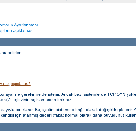
rtların Ayarlanması
beplerin açıklaması
nu belirler
,
ware
mpmt_os2
u ayar ne gerekir ne de istenir. Ancak bazı sistemlerde TCP SYN yükle
işlevinin açıklamasına bakınız.
ten(2)
yıyla sınırlanır. Bu, işletim sistemine bağlı olarak değişiklik gösterir. 
n kendisi için atanmış değeri (fakat normal olarak daha büyüğünü) kulla