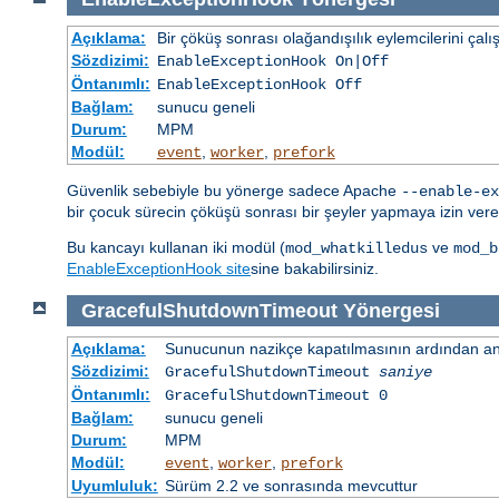
Açıklama:
Bir çöküş sonrası olağandışılık eylemcilerini çalış
Sözdizimi:
EnableExceptionHook On|Off
Öntanımlı:
EnableExceptionHook Off
Bağlam:
sunucu geneli
Durum:
MPM
Modül:
,
,
event
worker
prefork
Güvenlik sebebiyle bu yönerge sadece Apache
--enable-ex
bir çocuk sürecin çöküşü sonrası bir şeyler yapmaya izin veren
Bu kancayı kullanan iki modül (
ve
mod_whatkilledus
mod_b
EnableExceptionHook site
sine bakabilirsiniz.
GracefulShutdownTimeout
Yönergesi
Açıklama:
Sunucunun nazikçe kapatılmasının ardından ana
Sözdizimi:
GracefulShutdownTimeout
saniye
Öntanımlı:
GracefulShutdownTimeout 0
Bağlam:
sunucu geneli
Durum:
MPM
Modül:
,
,
event
worker
prefork
Uyumluluk:
Sürüm 2.2 ve sonrasında mevcuttur