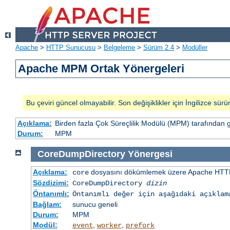
Apache
>
HTTP Sunucusu
>
Belgeleme
>
Sürüm 2.4
>
Modüller
Apache MPM Ortak Yönergeleri
Bu çeviri güncel olmayabilir. Son değişiklikler için İngilizce sürü
Açıklama:
Birden fazla Çok Süreçlilik Modülü (MPM) tarafından 
Durum:
MPM
CoreDumpDirectory
Yönergesi
Açıklama:
dosyasını dökümlemek üzere Apache HTTP
core
Sözdizimi:
CoreDumpDirectory
dizin
Öntanımlı:
Öntanımlı değer için aşağıdaki açıklam
Bağlam:
sunucu geneli
Durum:
MPM
Modül:
,
,
event
worker
prefork