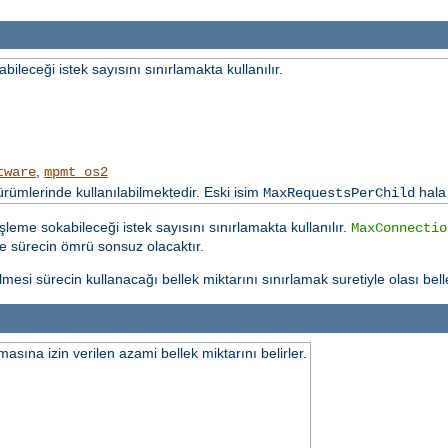
leceği istek sayısını sınırlamakta kullanılır.
,
tware
mpmt_os2
mlerinde kullanılabilmektedir. Eski isim
hala
MaxRequestsPerChild
şleme sokabileceği istek sayısını sınırlamakta kullanılır.
MaxConnectio
se sürecin ömrü sonsuz olacaktır.
tilmesi sürecin kullanacağı bellek miktarını sınırlamak suretiyle olası belle
asına izin verilen azami bellek miktarını belirler.