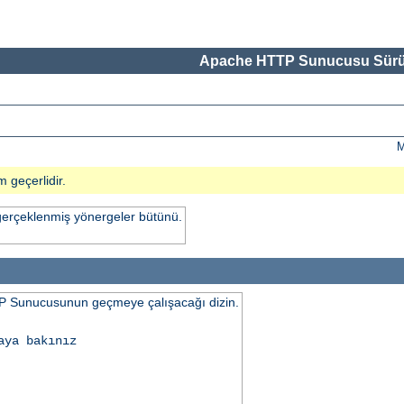
Apache HTTP Sunucusu Sürü
M
m geçerlidir.
gerçeklenmiş yönergeler bütünü.
 Sunucusunun geçmeye çalışacağı dizin.
aya bakınız