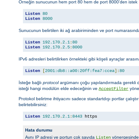
Örneğin sunucunun hem port 80 hem de port 8000’den istek kabu
Listen
80
Listen
8000
Sunucunun belirtilen iki ağ arabiriminden ve port numarasından
Listen
192.170
.
2.1
:
80
Listen
192.170
.
2.5
:
8000
IPv6 adresleri belirtilirken örnekteki gibi köşeli ayraçlar arasın
Listen
[
2001:db8::a00:20ff:fea7:ccea
]:
80
İsteğe bağlı
protocol
argümanı çoğu yapılandırmada gerekli deği
isteği hangi modülün elde edeceğinin ve
yöner
AcceptFilter
Protokol belirtme ihtiyacını sadece standartdışı portlar çalışt
belirtebilirsiniz:
Listen
192.170
.
2.1
:
8443
 https
Hata durumu
Aynı IP adresi ve portun çok sayıda
yönergesinde b
Listen